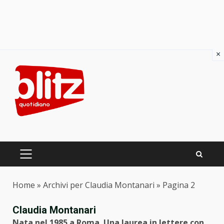
×
Skip
to
content
PRIMARY
MENU
Home
»
Archivi per Claudia Montanari
»
Pagina 2
Claudia Montanari
Nata nel 1985 a Roma. Una laurea in lettere con