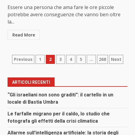
Essere una persona che ama fare le ore piccole
potrebbe avere conseguenze che vanno ben oltre
la...
Read More
Paginazione
Previous
1
2
3
4
5
…
268
Next
degli
articoli
ARTICOLI RECENTI
“Gli israeliani non sono graditi”: il cartello in un
locale di Bastia Umbra
Le farfalle migrano per il caldo, lo studio che
fotografa gli effetti della crisi climatica
Allarme sull’intelligenza artificiale: la storia degli