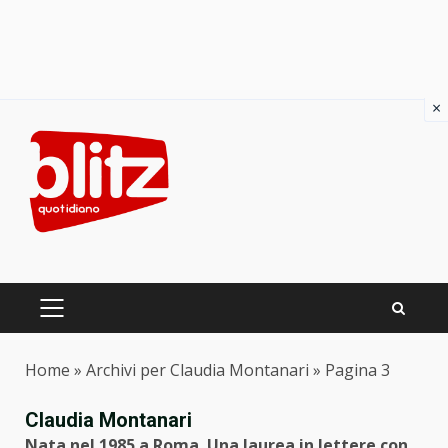
×
Skip
to
content
PRIMARY
MENU
Home
»
Archivi per Claudia Montanari
»
Pagina 3
Claudia Montanari
Nata nel 1985 a Roma. Una laurea in lettere con