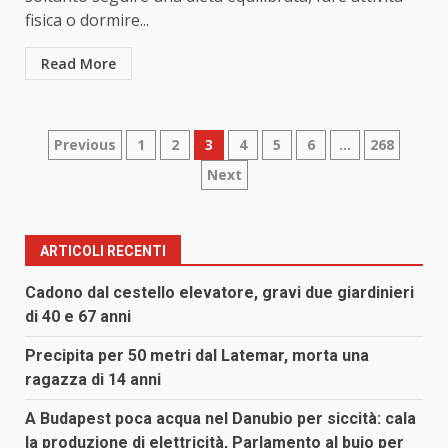
fisica o dormire...
Read More
Paginazione
Previous
1
2
3
4
5
6
…
268
Next
degli
articoli
ARTICOLI RECENTI
Cadono dal cestello elevatore, gravi due giardinieri
di 40 e 67 anni
Precipita per 50 metri dal Latemar, morta una
ragazza di 14 anni
A Budapest poca acqua nel Danubio per siccità: cala
la produzione di elettricità, Parlamento al buio per