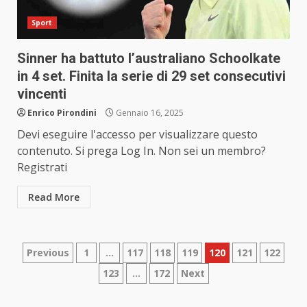
Sport
Sinner ha battuto l’australiano Schoolkate
in 4 set. Finita la serie di 29 set consecutivi
vincenti
Enrico Pirondini
Gennaio 16, 2025
Devi eseguire l'accesso per visualizzare questo
contenuto. Si prega Log In. Non sei un membro?
Registrati
Read More
Paginazione
Previous
1
…
117
118
119
120
121
122
123
…
172
Next
degli