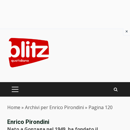
×
Skip
to
content
PRIMARY
MENU
Home
»
Archivi per Enrico Pirondini
»
Pagina 120
Enrico Pirondini
Nato a Gonzaga nel 1949, ha fondato il