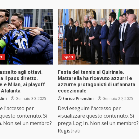
rt
Sport
ssalto agli ottavi.
Festa del tennis al Quirinale.
ha il pass diretto.
Mattarella ha ricevuto azzurri e
e e Milan, ai playoff
azzurre protagonisti di un’annata
 Atalanta
eccezionale
dini
Gennaio 30, 2025
Enrico Pirondini
Gennaio 29, 2025
e l'accesso per
Devi eseguire l'accesso per
 questo contenuto. Si
visualizzare questo contenuto. Si
n. Non sei un membro?
prega Log In. Non sei un membro?
Registrati