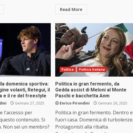
Read More
Politica
Politica Italiana
lla domenica sportiva:
Politica in gran fermento, da
gine volanti, Retegui, il
Gedda assist di Meloni al Monte
 e il re del freestyle
Paschi e bacchetta Anm
dini
Gennaio 27, 2025
Enrico Pirondini
Gennaio 26, 2025
e l'accesso per
Politica in gran fermento. Dentro e
 questo contenuto. Si
fuori casa. Domenica di turbolenze
n. Non sei un membro?
Protagonisti alla ribalta.