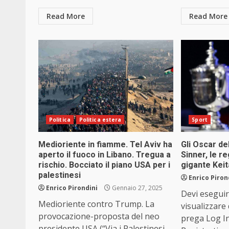
Read More
Read More
Politica
Politica estera
Sport
Medioriente in fiamme. Tel Aviv ha
Gli Oscar de
aperto il fuoco in Libano. Tregua a
Sinner, le re
rischio. Bocciato il piano USA per i
gigante Keita
palestinesi
Enrico Piron
Enrico Pirondini
Gennaio 27, 2025
Devi eseguir
Medioriente contro Trump. La
visualizzare
provocazione-proposta del neo
prega Log I
presidente USA (“Via i Palestinesi