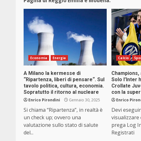
Pagina di Reggio Emilia e Modena.
Economia
Energia
Calcio
Spo
A Milano la kermesse di
Champions, a
“Ripartenza, liberi di pensare“. Sul
Solo l’Inter 
tavolo politica, cultura, economia.
Crollate Juv
Sopratutto il ritorno al nucleare
con la super
Enrico Pirondini
Gennaio 30, 2025
Enrico Piron
Si chiama “Ripartenza”, in realtà è
Devi eseguir
un check up; ovvero una
visualizzare
valutazione sullo stato di salute
prega Log I
del...
Registrati