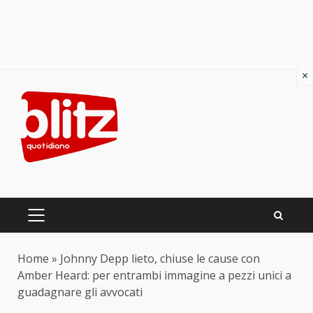
×
Skip
to
content
PRIMARY
MENU
Home
»
Johnny Depp lieto, chiuse le cause con
Amber Heard: per entrambi immagine a pezzi unici a
guadagnare gli avvocati