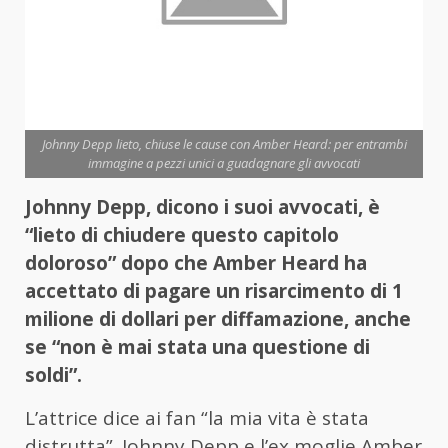
Johnny Depp lieto, chiuse le cause con Amber Heard: per entrambi
immagine a pezzi unici a guadagnare gli avvocati
Johnny Depp, dicono i suoi avvocati, è
“lieto di chiudere questo capitolo
doloroso” dopo che Amber Heard ha
accettato di pagare un risarcimento di 1
milione di dollari per diffamazione, anche
se “non è mai stata una questione di
soldi”.
L’attrice dice ai fan “la mia vita è stata
distrutta”. Johnny Depp e l’ex moglie Amber