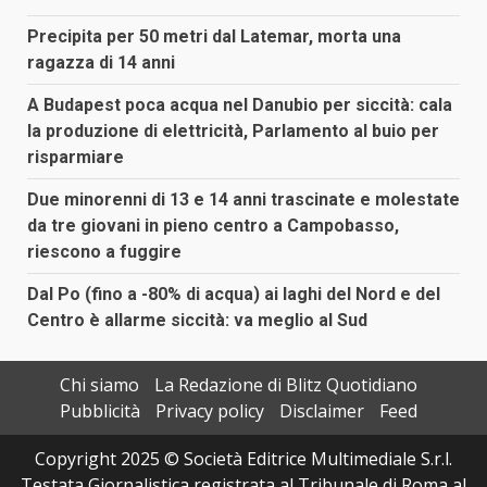
Precipita per 50 metri dal Latemar, morta una
ragazza di 14 anni
A Budapest poca acqua nel Danubio per siccità: cala
la produzione di elettricità, Parlamento al buio per
risparmiare
Due minorenni di 13 e 14 anni trascinate e molestate
da tre giovani in pieno centro a Campobasso,
riescono a fuggire
Dal Po (fino a -80% di acqua) ai laghi del Nord e del
Centro è allarme siccità: va meglio al Sud
Chi siamo
La Redazione di Blitz Quotidiano
Pubblicità
Privacy policy
Disclaimer
Feed
Copyright 2025 © Società Editrice Multimediale S.r.l.
Testata Giornalistica registrata al Tribunale di Roma al