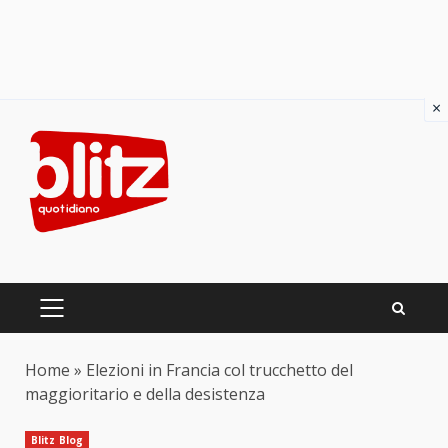
×
Skip
to
content
PRIMARY
MENU
Home
»
Elezioni in Francia col trucchetto del
maggioritario e della desistenza
Blitz Blog