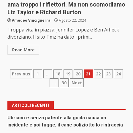
ama troppo i riflettori. Ma non scomodiamo
Liz Taylor e Richard Burton
Amedeo Vinciguerra
Agosto 22, 2024
Troppa vita in piazza: Jennifer Lopez e Ben Affleck
divorziano. Il sito Tmz ha dato i primi...
Read More
Paginazione
Previous
1
…
18
19
20
21
22
23
24
…
30
Next
degli
articoli
ARTICOLI RECENTI
Ubriaco e senza patente alla guida causa un
incidente e poi fugge, il cane poliziotto lo rintraccia