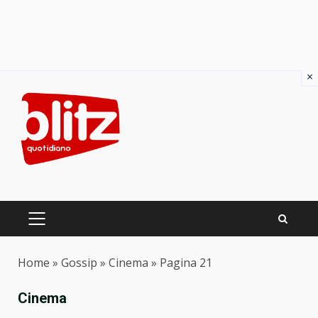
×
Skip
to
content
PRIMARY
MENU
Home
»
Gossip
»
Cinema
»
Pagina 21
Cinema