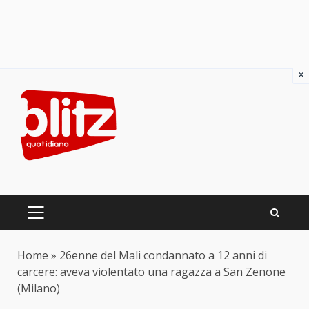
×
Skip
to
content
PRIMARY
MENU
Home
»
26enne del Mali condannato a 12 anni di
carcere: aveva violentato una ragazza a San Zenone
(Milano)