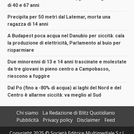
di 40 e 67 anni
Precipita per 50 metri dal Latemar, morta una
ragazza di 14 anni
A Budapest poca acqua nel Danubio per siccità: cala
la produzione di elettricità, Parlamento al buio per
risparmiare
Due minorenni di 13 e 14 anni trascinate e molestate
da tre giovani in pieno centro a Campobasso,
riescono a fuggire
Dal Po (fino a -80% di acqua) ai laghi del Nord e del
Centro è allarme siccità: va meglio al Sud
Chi siamo
La Redazione di Blitz Quotidiano
Pubblicità
Privacy policy
Disclaimer
Feed
Copyright 2025 © Società Editrice Multimediale S.r.l.