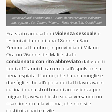
26enne del Mali condannato a 12 anni di carcere: aveva violentato
una ragazza a San Zenone (Milano) - Fonte Ansa (Blitz Quotidiano)
Era stato accusato di
violenza sessuale
e
lesioni ai danni di una 18enne a San
Zenone al Lambro, in provincia di Milano.
Ora un 26enne del Mali è stato
condannato con rito abbreviato
dal gup di
Lodi a 12 anni di carcere e all’espulsione a
pena espiata. L’uomo, che ha una moglie e
due figli e che all’epoca dei fatti lavorava in
cucina in una struttura di accoglienza per
migranti, aveva chiesto scusa versando un
risarcimento alla vittima, che non si è
costituita parte civile.