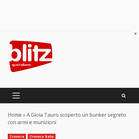
×
Skip
to
content
PRIMARY
MENU
Home
»
A Gioia Tauro scoperto un bunker segreto
con armi e munizioni
Cronaca
Cronaca Italia