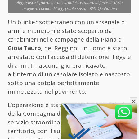
Aggredisce il parroco e un carabiniere: paura al funerale della
moglie di Luciano Moggi (Fonte Ansa) - Blitz Quotidiano
Un bunker sotterraneo con un arsenale di
armi e munizioni è stato scoperto dai
carabinieri nelle campagne della Piana di
Gioia Tauro,
nel Reggino: un uomo è stato
arrestato con l’accusa di detenzione illegale
di armi. Il nascondiglio era ricavato
all’interno di un casolare isolato e nascosto
sotto una botola perfettamente
mimetizzata nel pavimento.
L’operazione è stata condotta dai militari
della Compagnia di Palmi durante un
servizio straordinario di controllo del
territorio, con il supporto dello Squadrone