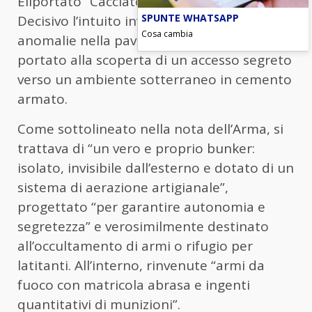
Eliportato “Cacciatori” di Vibo Valentia.
SPUNTE WHATSAPP
Decisivo l’intuito investigativo: alcune
Cosa cambia
anomalie nella pavimentazione hanno
portato alla scoperta di un accesso segreto
verso un ambiente sotterraneo in cemento
armato.
Come sottolineato nella nota dell’Arma, si
trattava di “un vero e proprio bunker:
isolato, invisibile dall’esterno e dotato di un
sistema di aerazione artigianale”,
progettato “per garantire autonomia e
segretezza” e verosimilmente destinato
all’occultamento di armi o rifugio per
latitanti. All’interno, rinvenute “armi da
fuoco con matricola abrasa e ingenti
quantitativi di munizioni”.