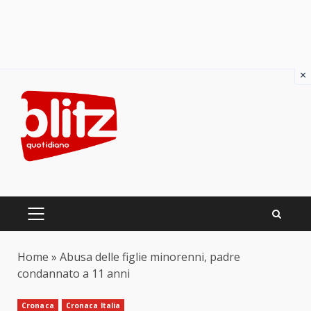
×
Skip
to
content
PRIMARY
MENU
Home
»
Abusa delle figlie minorenni, padre
condannato a 11 anni
Cronaca
Cronaca Italia