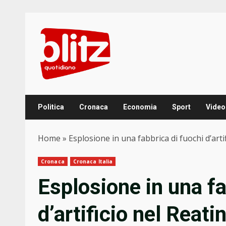
Skip
to
content
Politica
Cronaca
Economia
Sport
Video
Home
»
Esplosione in una fabbrica di fuochi d’arti
Cronaca
Cronaca Italia
Esplosione in una fa
d’artificio nel Reati