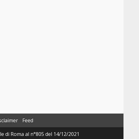
sclaimer
Feed
ale di Roma al n°805 del 14/12/2021