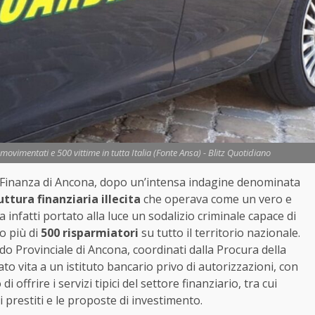
ovimentati e 500 vittime in tutta Italia (Fonte Ansa) - Blitz Quotidiano
di Finanza di Ancona, dopo un’intensa indagine denominata
uttura finanziaria illecita
che operava come un vero e
a infatti portato alla luce un sodalizio criminale capace di
o più di
500 risparmiatori
su tutto il territorio nazionale.
do Provinciale di Ancona, coordinati dalla Procura della
ato vita a un istituto bancario privo di autorizzazioni, con
 offrire i servizi tipici del settore finanziario, tra cui
i prestiti e le proposte di investimento.