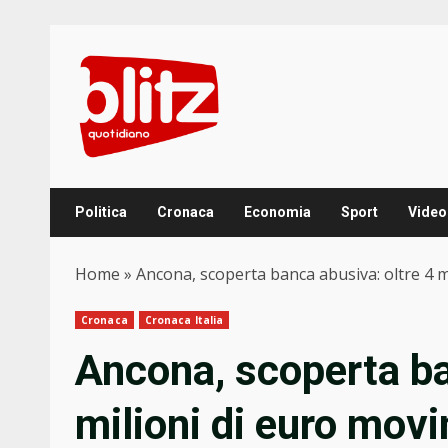
Skip
to
content
Politica
Cronaca
Economia
Sport
Video
Home
»
Ancona, scoperta banca abusiva: oltre 4 mi
Cronaca
Cronaca Italia
Ancona, scoperta ba
milioni di euro movi