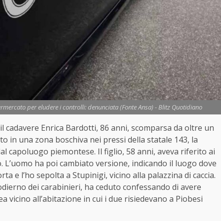
ermercato per eludere i controlli: denunciata (Fonte Ansa) - Blitz Quotidiano
o il cadavere Enrica Bardotti, 86 anni, scomparsa da oltre un
to in una zona boschiva nei pressi della statale 143, la
al capoluogo piemontese. Il figlio, 58 anni, aveva riferito ai
o. L’uomo ha poi cambiato versione, indicando il luogo dove
e l’ho sepolta a Stupinigi, vicino alla palazzina di caccia.
odierno dei carabinieri, ha ceduto confessando di avere
ea vicino all’abitazione in cui i due risiedevano a Piobesi