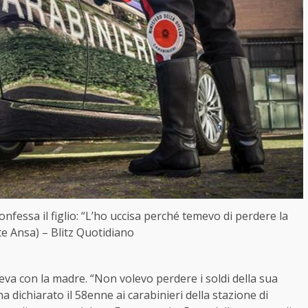
nfessa il figlio: “L’ho uccisa perché temevo di perdere la
e Ansa) – Blitz Quotidiano
iveva con la madre. “Non volevo perdere i soldi della sua
 dichiarato il 58enne ai carabinieri della stazione di