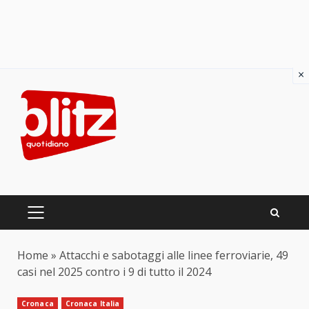
×
Skip
to
content
PRIMARY
MENU
Home
»
Attacchi e sabotaggi alle linee ferroviarie, 49
casi nel 2025 contro i 9 di tutto il 2024
Cronaca
Cronaca Italia