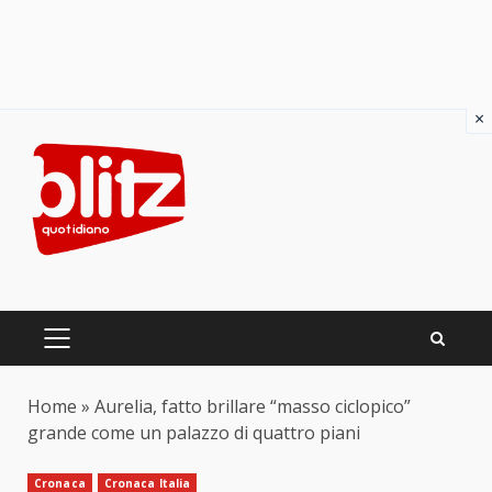
×
Skip
to
content
PRIMARY
MENU
Home
»
Aurelia, fatto brillare “masso ciclopico”
grande come un palazzo di quattro piani
Cronaca
Cronaca Italia