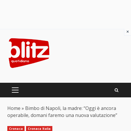
×
Skip
to
content
PRIMARY
MENU
Home
»
Bimbo di Napoli, la madre: “Oggi è ancora
operabile, domani faremo una nuova valutazione”
Cronaca
Cronaca Italia