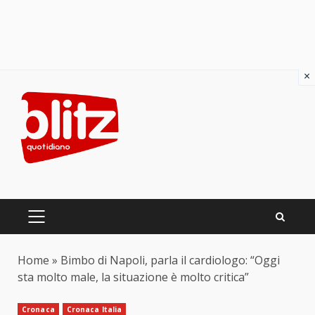
×
Skip
to
content
PRIMARY
MENU
Home
»
Bimbo di Napoli, parla il cardiologo: “Oggi
sta molto male, la situazione è molto critica”
Cronaca
Cronaca Italia