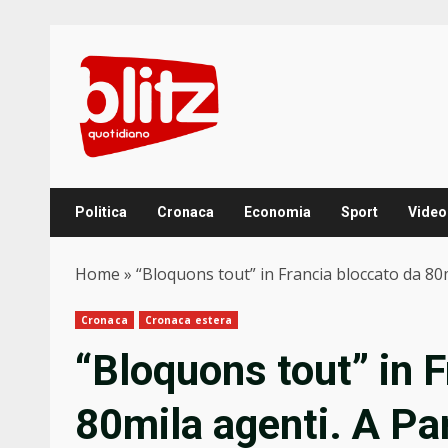
Skip
to
content
Politica
Cronaca
Economia
Sport
Video
Home
»
“Bloquons tout” in Francia bloccato da 80m
Cronaca
Cronaca estera
“Bloquons tout” in 
80mila agenti. A Par