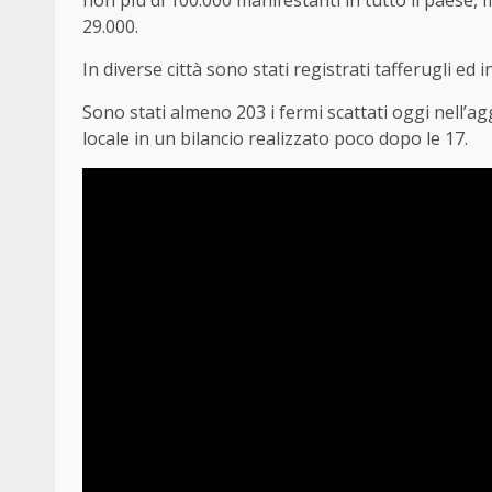
non più di 100.000 manifestanti in tutto il paese, 
29.000.
In diverse città sono stati registrati tafferugli ed
Sono stati almeno 203 i fermi scattati oggi nell’ag
locale in un bilancio realizzato poco dopo le 17.