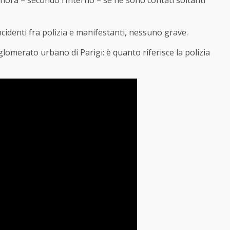
finora – secondo l’Interno – se ne sono contati soltanti
 incidenti fra polizia e manifestanti, nessuno grave.
glomerato urbano di Parigi: è quanto riferisce la polizia