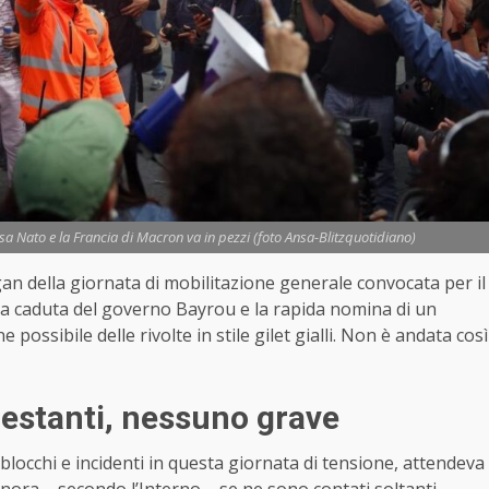
sa Nato e la Francia di Macron va in pezzi (foto Ansa-Blitzquotidiano)
an della giornata di mobilitazione generale convocata per il
la caduta del governo Bayrou e la rapida nomina di un
ossibile delle rivolte in stile gilet gialli. Non è andata così
ifestanti, nessuno grave
 blocchi e incidenti in questa giornata di tensione, attendeva