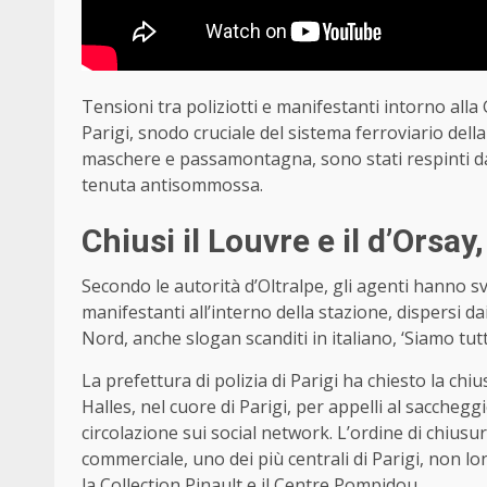
Tensioni tra poliziotti e manifestanti intorno alla 
Parigi, snodo cruciale del sistema ferroviario della 
maschere e passamontagna, sono stati respinti da
tenuta antisommossa.
Chiusi il Louvre e il d’Orsa
Secondo le autorità d’Oltralpe, gli agenti hanno s
manifestanti all’interno della stazione, dispersi d
Nord, anche slogan scanditi in italiano, ‘Siamo tutti
La prefettura di polizia di Parigi ha chiesto la chi
Halles, nel cuore di Parigi, per appelli al saccheg
circolazione sui social network. L’ordine di chiusu
commerciale, uno dei più centrali di Parigi, non l
la Collection Pinault e il Centre Pompidou.