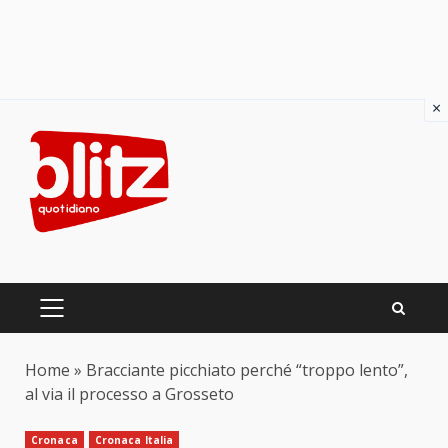
×
Skip
to
content
PRIMARY
MENU
Home
»
Bracciante picchiato perché “troppo lento”,
al via il processo a Grosseto
Cronaca
Cronaca Italia