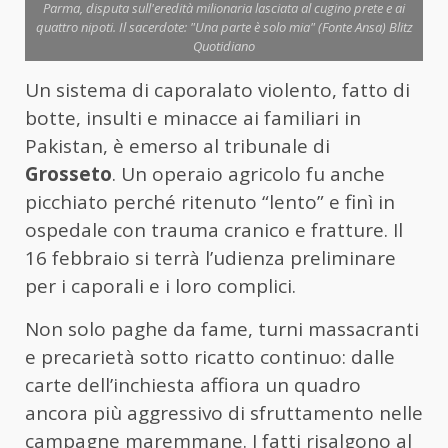
Parma, disputa sull'eredità milionaria lasciata al cugino prete e ai
quattro nipoti. Il sacerdote: "Una parte è solo mia" (Fonte Ansa) Blitz
Quotidiano
Un sistema di caporalato violento, fatto di
botte, insulti e minacce ai familiari in
Pakistan, è emerso al tribunale di
Grosseto
. Un operaio agricolo fu anche
picchiato perché ritenuto “lento” e finì in
ospedale con trauma cranico e fratture. Il
16 febbraio si terrà l’udienza preliminare
per i caporali e i loro complici.
Non solo paghe da fame, turni massacranti
e precarietà sotto ricatto continuo: dalle
carte dell’inchiesta affiora un quadro
ancora più aggressivo di sfruttamento nelle
campagne maremmane. I fatti risalgono al