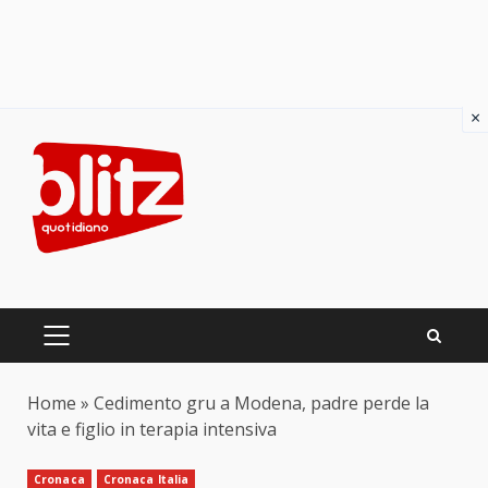
×
Skip
to
content
PRIMARY
MENU
Home
»
Cedimento gru a Modena, padre perde la
vita e figlio in terapia intensiva
Cronaca
Cronaca Italia