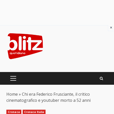
×
Skip
to
content
PRIMARY
MENU
Home
»
Chi era Federico Frusciante, il critico
cinematografico e youtuber morto a 52 anni
Cronaca
Cronaca Italia