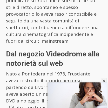
pubblicate su YouTube e sui social. Il suo
stile diretto, spontaneo e spesso
provocatorio lo aveva reso riconoscibile e
seguito da una vasta comunità di
spettatori, contribuendo a diffondere una
cultura cinematografica indipendente e
fuori dai circuiti mainstream.
Dal negozio Videodrome alla
notorietà sul web
Nato a Pontedera nel 1973, Frusciante
aveva costruito il proprio percorso
partendo da Livorno, dove a soli 25 anni
aveva aperto un negozio di videocassette e
DVD a noleggio. Il locale, inizialmente
affiliato a un franchising, divenne poi