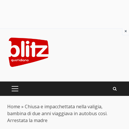
×
Skip
to
content
PRIMARY
MENU
Home
»
Chiusa e impacchettata nella valigia,
bambina di due anni viaggiava in autobus così.
Arrestata la madre