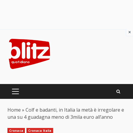
×
Skip
to
content
PRIMARY
MENU
Home
»
Colf e badanti, in Italia la metà è irregolare e
una su 4 guadagna meno di 3mila euro all’anno
Cronaca
Cronaca Italia