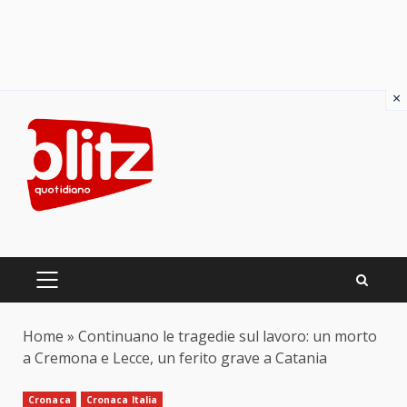
×
Skip
to
content
PRIMARY
MENU
Home
»
Continuano le tragedie sul lavoro: un morto
a Cremona e Lecce, un ferito grave a Catania
Cronaca
Cronaca Italia