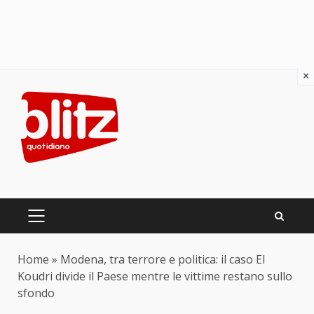
×
Skip
to
content
PRIMARY
MENU
Home
»
Modena, tra terrore e politica: il caso El
Koudri divide il Paese mentre le vittime restano sullo
sfondo