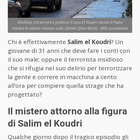
Modena, tra terrore e politica: il caso El Koudri divide il Paese
mentre le vittime restano sullo sfondo (foto ANSA) - Blitz quotidiano
Chi è effettivamente
Salim el Koudri
? Un
giovane di 31 anni che deve fare i conti con
il suo male; oppure il terrorista insidioso
che si rifugia nel suo delirio per terrorizzare
la gente e correre in macchina a cento
all’ora per compiere quella strage che ha
progettato?
Il mistero attorno alla figura
di Salim el Koudri
Qualche giorno dopo il tragico episodio gli