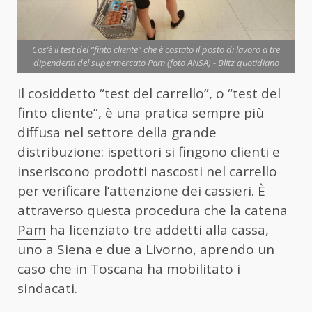
Cos’è il test del “finto cliente” che è costato il posto di lavoro a tre
dipendenti del supermercato Pam (foto ANSA) - Blitz quotidiano
Il cosiddetto “test del carrello”, o “test del
finto cliente”, è una pratica sempre più
diffusa nel settore della grande
distribuzione: ispettori si fingono clienti e
inseriscono prodotti nascosti nel carrello
per verificare l’attenzione dei cassieri. È
attraverso questa procedura che la catena
Pam
ha licenziato tre addetti alla cassa,
uno a Siena e due a Livorno, aprendo un
caso che in Toscana ha mobilitato i
sindacati.