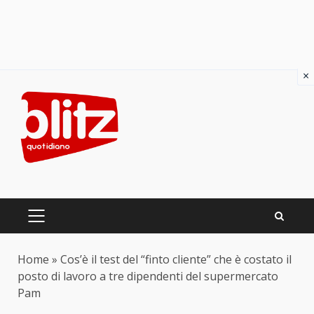
×
Skip
to
content
PRIMARY
MENU
Home
»
Cos’è il test del “finto cliente” che è costato il
posto di lavoro a tre dipendenti del supermercato
Pam