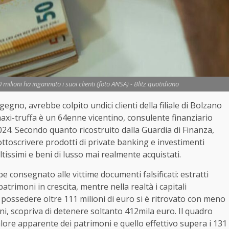
milioni ha ingannato i suoi clienti (foto ANSA) - Blitz quotidiano
egno, avrebbe colpito undici clienti della filiale di Bolzano
axi-truffa è un 64enne vicentino, consulente finanziario
024. Secondo quanto ricostruito dalla Guardia di Finanza,
ttoscrivere prodotti di private banking e investimenti
tissimi e beni di lusso mai realmente acquistati.
be consegnato alle vittime documenti falsificati: estratti
rimoni in crescita, mentre nella realtà i capitali
 possedere oltre 111 milioni di euro si è ritrovato con meno
oni, scopriva di detenere soltanto 412mila euro. Il quadro
alore apparente dei patrimoni e quello effettivo supera i 131