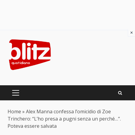
×
Skip
to
content
PRIMARY
MENU
Home
»
Alex Manna confessa l’omicidio di Zoe
Trinchero: “L’ho presa a pugni senza un perché…”.
Poteva essere salvata