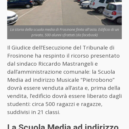
La storia della scuola media di Frosinone finita all'asta. Edificio di un
privato, 500 alunni sfrattati (da facebook)
Il Giudice dell’Esecuzione del Tribunale di
Frosinone ha respinto il ricorso presentato
dal sindaco Riccardo Mastrangeli e
dall’amministrazione comunale: la Scuola
Media ad indirizzo Musicale “Pietrobono”
dovrà essere venduta all’asta e, prima della
vendita, l’edificio dovrà essere liberato dagli
studenti: circa 500 ragazzi e ragazze,
suddivisi in 21 classi.
La Scuola Media ad indirizzo