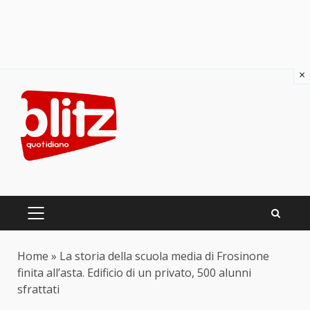
×
Skip
to
content
PRIMARY
MENU
Home
»
La storia della scuola media di Frosinone
finita all’asta. Edificio di un privato, 500 alunni
sfrattati