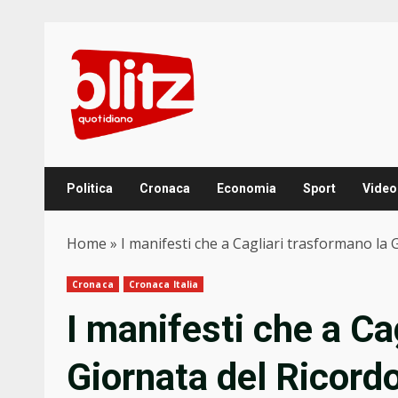
Skip
to
content
Politica
Cronaca
Economia
Sport
Video
Home
»
I manifesti che a Cagliari trasformano la Gi
Cronaca
Cronaca Italia
I manifesti che a Ca
Giornata del Ricordo