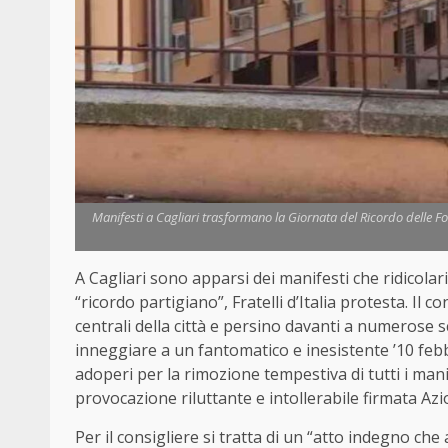
Manifesti a Cagliari trasformano la Giornata del Ricordo delle Foibe
A Cagliari sono apparsi dei manifesti che ridicolar
“ricordo partigiano”, Fratelli d’Italia protesta. Il
centrali della città e persino davanti a numerose 
inneggiare a un fantomatico e inesistente ’10 febbr
adoperi per la rimozione tempestiva di tutti i man
provocazione riluttante e intollerabile firmata Azio
Per il consigliere si tratta di un “atto indegno che