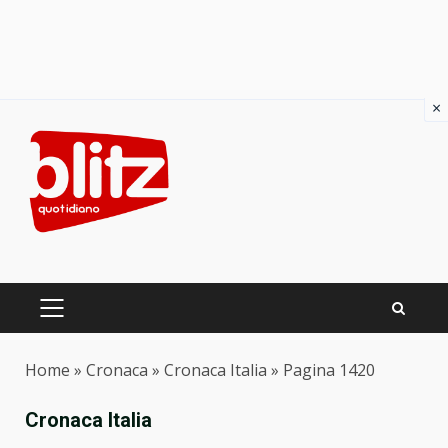
×
Skip
to
content
PRIMARY
MENU
Home
»
Cronaca
»
Cronaca Italia
»
Pagina 1420
Cronaca Italia