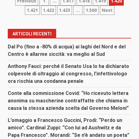
Paginazione
Previous
1
…
1.417
1.418
1.419
1.420
1.421
1.422
1.423
…
1.500
Next
degli
articoli
ARTICOLI RECENTI
Dal Po (fino a -80% di acqua) ai laghi del Nord e del
Centro è allarme siccità: va meglio al Sud
Anthony Fauci: perché il Senato Usa lo ha dichiarato
colpevole di oltraggio al congresso, l’infettivologo
ora rischia una condanna penale
Conte alla commissione Covid: “Ho ricevuto lettera
anonima su mascherine contraffatte che chiama in
causa la stessa azienda scelta dal Governo Meloni”
L’omaggio a Francesco Guccini, Prodi: “Perdo un
amico”. Cardinal Zuppi: “Con lui ad Aushwitz e da
Papa Francesco”. Morandi: “Se n’è andato un poeta”