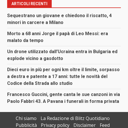
ARTICOLI RECENTI
Sequestrano un giovane e chiedono il riscatto, 4
minori in carcere a Milano
Morto a 68 anni Jorge il papà di Leo Messi: era
malato da tempo
Un drone utilizzato dall’Ucraina entra in Bulgaria ed
esplode vicino a gasdotto
Dieci euro in più per ogni km oltre il limite, sorpasso
a destra e patente a 17 anni: tutte le novità del
Codice della Strada allo studio
Francesco Guccini, gente canta le sue canzoni in via
Paolo Fabbri 43. A Pavana i funerali in forma privata
Chi siamo
La Redazione di Blitz Quotidiano
Pubblicità
Privacy policy
Disclaimer
Feed