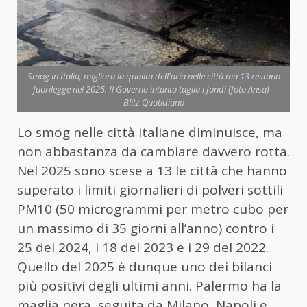
Smog in Italia, migliora la qualità dell'aria nelle città ma 13 restano
fuorilegge nel 2025. Il Governo intanto taglia i fondi (foto Ansa) -
Blitz Quotidiano
Lo smog nelle città italiane diminuisce, ma
non abbastanza da cambiare davvero rotta.
Nel 2025 sono scese a 13 le città che hanno
superato i limiti giornalieri di polveri sottili
PM10 (50 microgrammi per metro cubo per
un massimo di 35 giorni all’anno) contro i
25 del 2024, i 18 del 2023 e i 29 del 2022.
Quello del 2025 è dunque uno dei bilanci
più positivi degli ultimi anni. Palermo ha la
maglia nera, seguita da Milano, Napoli e