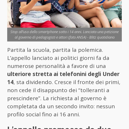
Stop all’uso dello smartphone sotto i 14 anni. Lanciata una petizione
al governo di pedagogisti e attori (foto ANSA) - Blitz quotidiano
Partita la scuola, partita la polemica.
L’appello lanciato ai politici giorni fa da
numerose personalità a favore di una
ulteriore stretta ai telefonini degli Under
14
, sta dividendo. Cresce il fronte dei primi,
non cede il disappunto dei “tolleranti a
prescindere”. La richiesta al governo è
completata da un secondo invito: nessun
profilo social fino ai 16 anni.