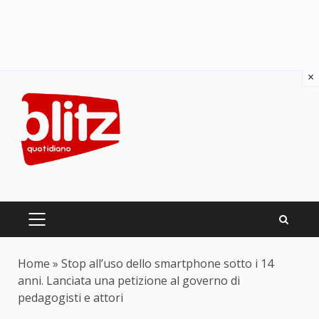
×
Skip
to
content
PRIMARY
MENU
Home
»
Stop all’uso dello smartphone sotto i 14
anni. Lanciata una petizione al governo di
pedagogisti e attori