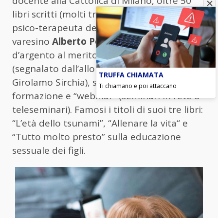
docente alla Cattolica di Milano, oltre 50
libri scritti (molti tradotti all’estero) e lo
psico-terapeuta dell’età evolutiva il
varesino
Alberto Pellai
, 59 anni, medaglia
d’argento al merito della Sanità Pubblica
(segnalato dall’allora Ministro della Salute
TRUFFA CHIAMATA
Girolamo Sirchia), specializzato in corsi di
Ti chiamano e poi attaccano
formazione e “webinar” (seminari in rete o
teleseminari). Famosi i titoli di suoi tre libri:
“L’età dello tsunami”, “Allenare la vita“ e
“Tutto molto presto” sulla educazione
sessuale dei figli.