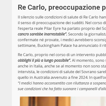
Re Carlo, preoccupazione pe
Il silenzio sulle condizioni di salute di Re Carlo
il senso di preoccupazione dei sudditi. Nel corso d
l’esperta reale Pilar Eyre ha parlato proprio del S
cancro sarebbe inarrestabile”.
Secondo la giornalist
confermate né provate, i medici avrebbero sconsigl
settimane, Buckingham Palace ha annunciato il rito
Re Carlo, proprio nel corso di un intervento pubbli
obblighi il più a lungo possibile”.
Al momento, sono st
anche in Italia, anche se al momento non sono sta
intervista, le condizioni di salute del Sovrano sa
quello in Australia avvenuto a fine 2024. In quell’
“I medici hanno acconsentito con riluttanza a sospend
sue condizioni che ha fatto suonare i campanelli d’al