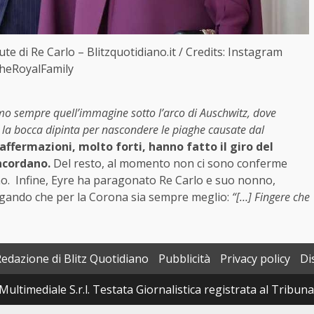
te di Re Carlo – Blitzquotidiano.it / Credits: Instagram
eRoyalFamily
o sempre quell’immagine sotto l’arco di Auschwitz, dove
 la bocca dipinta per nascondere le piaghe causate dal
ffermazioni, molto forti, hanno fatto il giro del
ncordano.
Del resto, al momento non ci sono conferme
vrano. Infine, Eyre ha paragonato Re Carlo e suo nonno,
iegando che per la Corona sia sempre meglio:
“[…] Fingere che
Redazione di Blitz Quotidiano
Pubblicità
Privacy policy
Di
Multimediale S.r.l. Testata Giornalistica registrata al Tribun