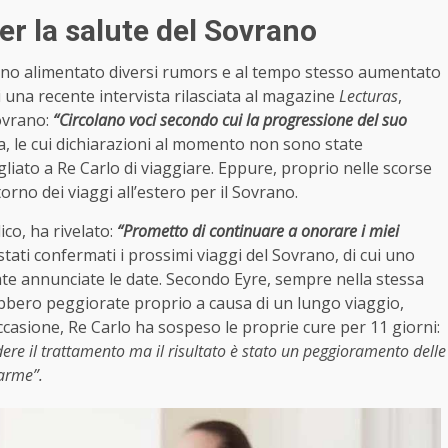
r la salute del Sovrano
 hanno alimentato diversi rumors e al tempo stesso aumentato
i una recente intervista rilasciata al magazine
Lecturas
,
ovrano:
“Circolano voci secondo cui la progressione del suo
a, le cui dichiarazioni al momento non sono state
iato a Re Carlo di viaggiare. Eppure, proprio nelle scorse
rno dei viaggi all’estero per il Sovrano.
co, ha rivelato:
“Prometto di continuare a onorare i miei
ati confermati i prossimi viaggi del Sovrano, di cui uno
te annunciate le date. Secondo Eyre, sempre nella stessa
rebbero peggiorate proprio a causa di un lungo viaggio,
occasione, Re Carlo ha sospeso le proprie cure per 11 giorni:
ere il trattamento ma il risultato è stato un peggioramento delle
larme”.