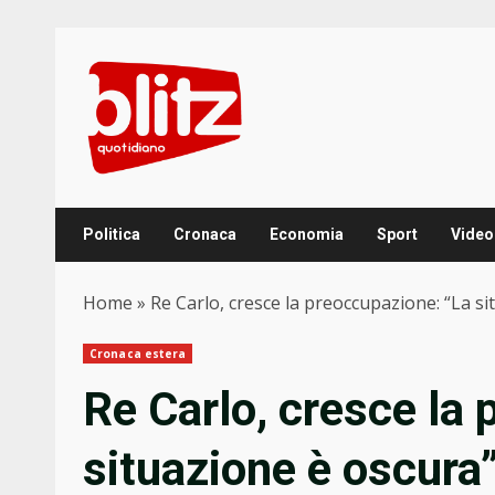
Skip
to
content
Politica
Cronaca
Economia
Sport
Video
Home
»
Re Carlo, cresce la preoccupazione: “La s
Cronaca estera
Re Carlo, cresce la
situazione è oscura