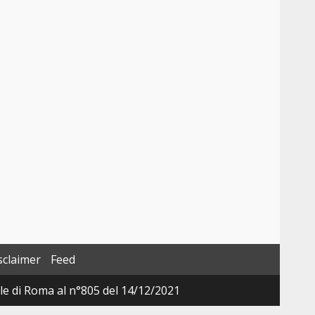
sclaimer
Feed
ale di Roma al n°805 del 14/12/2021