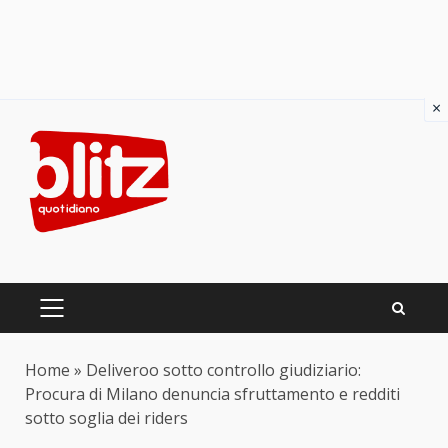
×
Skip
to
content
PRIMARY
MENU
Home
»
Deliveroo sotto controllo giudiziario:
Procura di Milano denuncia sfruttamento e redditi
sotto soglia dei riders