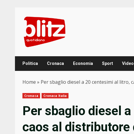
Skip
to
content
Politica
Cronaca
Economia
Sport
Video
Home
»
Per sbaglio diesel a 20 centesimi al litro, 
Cronaca
Cronaca Italia
Per sbaglio diesel a 
caos al distributore