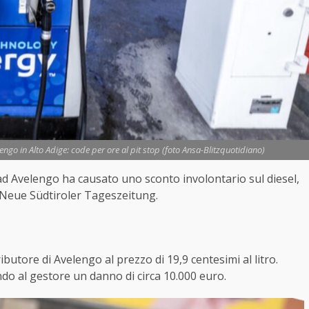
elengo in Alto Adige: code per ore al pit stop (foto Ansa-Blitzquotidiano)
 ad Avelengo ha causato uno sconto involontario sul diesel,
a Neue Südtiroler Tageszeitung.
ributore di Avelengo al prezzo di 19,9 centesimi al litro.
ndo al gestore un danno di circa 10.000 euro.