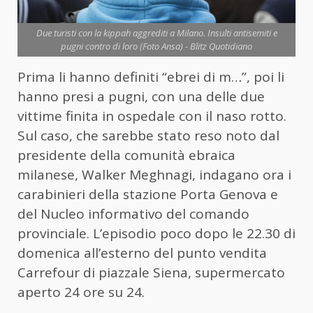
Due turisti con la kippah aggrediti a Milano. Insulti antisemiti e
pugni contro di loro (Foto Ansa) - Blitz Quotidiano
Prima li hanno definiti “ebrei di m…”, poi li
hanno presi a pugni, con una delle due
vittime finita in ospedale con il naso rotto.
Sul caso, che sarebbe stato reso noto dal
presidente della comunità ebraica
milanese, Walker Meghnagi, indagano ora i
carabinieri della stazione Porta Genova e
del Nucleo informativo del comando
provinciale. L’episodio poco dopo le 22.30 di
domenica all’esterno del punto vendita
Carrefour di piazzale Siena, supermercato
aperto 24 ore su 24.