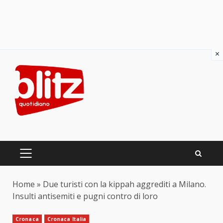
×
Skip
to
content
PRIMARY
MENU
Home
»
Due turisti con la kippah aggrediti a Milano.
Insulti antisemiti e pugni contro di loro
Cronaca
Cronaca Italia