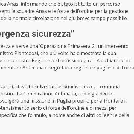
ica Anas, informando che è stato istituito un percorso
senti le squadre Anas e le forze dell’ordine per la gestione
no della normale circolazione nel più breve tempo possibile.
ergenza sicurezza”
rezza e serve una ‘Operazione Primavera 2’, un intervento
inistro Piantedosi, che più volte ha dimostrato la sua
e nella nostra Regione a strettissimo giro”. A dichiararlo in
amentare Antimafia e segretario regionale pugliese di Forz
valori, stavolta sulla statale Brindisi-Lecce, – continua
i misure. La Commissione Antimafia, come già deciso
 svolgerà una missione in Puglia proprio per affrontare il
otenziamento serio di forze dell’ordine e di mezzi per
specifica che formulo, a nome anche di altri colleghi e della