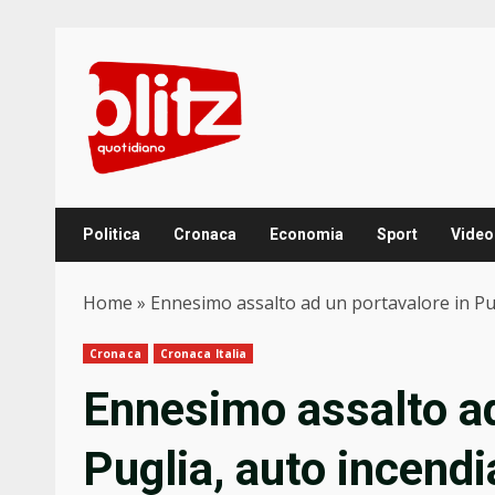
Skip
to
content
Politica
Cronaca
Economia
Sport
Video
Home
»
Ennesimo assalto ad un portavalore in Pug
Cronaca
Cronaca Italia
Ennesimo assalto ad
Puglia, auto incendi