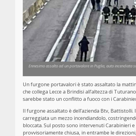
Ennesimo assalto ad un portavalore in Puglia, auto incendiata sul
Un furgone portavalori è stato assaltato la mattina
che collega Lecce a Brindisi all’altezza di Tuturano
sarebbe stato un conflitto a fuoco con i Carabinier
Il furgone assaltato è dell’azienda Btv, Battistolli
carreggiata un mezzo incendiandolo, costringendo 
bloccata. Sul posto sono intervenuti Carabinieri e V
provvisoriamente chiusa, in entrambe le direzioni,