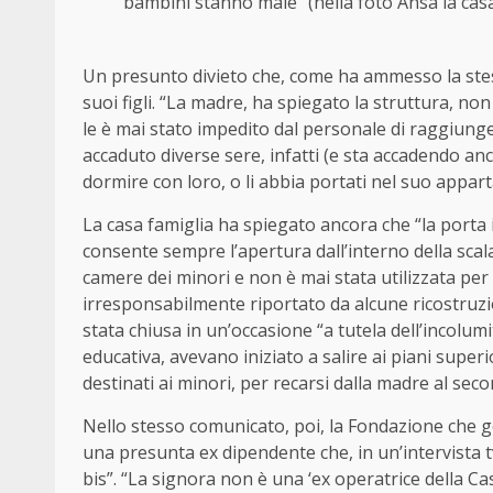
bambini stanno male” (nella foto Ansa la casa
Un presunto divieto che, come ha ammesso la stess
suoi figli. “La madre, ha spiegato la struttura, non
le è mai stato impedito dal personale di raggiunge
accaduto diverse sere, infatti (e sta accadendo anc
dormire con loro, o li abbia portati
nel
suo appart
La casa famiglia ha spiegato ancora che “la porta 
consente sempre l’apertura dall’interno della scal
camere dei minori e non è mai stata utilizzata per 
irresponsabilmente riportato da alcune ricostruzio
stata chiusa in un’occasione “a tutela dell’incolum
educativa, avevano iniziato a salire ai piani superi
destinati ai minori, per recarsi dalla madre al sec
Nello stesso comunicato, poi, la Fondazione che g
una presunta ex dipendente che, in un’intervista tv
bis”. “La signora non è una ‘ex operatrice della
Ca