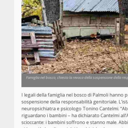
Famiglia nel bosco, chiesta la revoca della sospensione della resp
I legali della famiglia nel bosco di Palmoli hanno 
sospensione della responsabilità genitoriale. L’is
neuropsichiatra e psicologo Tonino Cantelmi. “Abbi
riguardano i bambini – ha dichiarato Cantelmi al
scioccante: i bambini soffrono e stanno male. Abbia