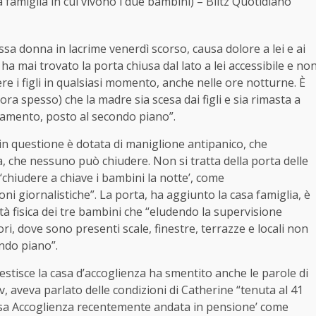
 famiglia in cui vivono i due bambini) – Blitz Quotidiano
a donna in lacrime venerdì scorso, causa dolore a lei e ai
 ha mai trovato la porta chiusa dal lato a lei accessibile e no
re i figli in qualsiasi momento, anche nelle ore notturne. È
ora spesso) che la madre sia scesa dai figli e sia rimasta a
amento, posto al secondo piano”.
in questione è dotata di maniglione antipanico, che
a, che nessuno può chiudere. Non si tratta della porta delle
‘chiudere a chiave i bambini la notte’, come
ni giornalistiche”. La porta, ha aggiunto la
casa
famiglia, è
ità fisica dei tre bambini che “eludendo la supervisione
ori, dove sono presenti scale, finestre, terrazze e locali non
ondo piano”.
estisce la
casa
d’accoglienza ha smentito anche le parole di
, aveva parlato delle condizioni di Catherine “tenuta al 41
sa
Accoglienza recentemente andata in pensione’ come