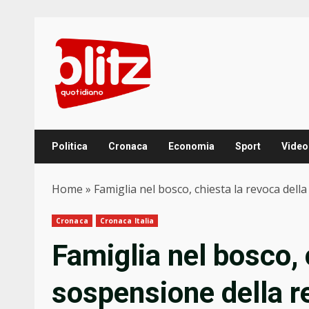
Skip
to
content
Politica
Cronaca
Economia
Sport
Video
Home
»
Famiglia nel bosco, chiesta la revoca dell
Cronaca
Cronaca Italia
Famiglia nel bosco, 
sospensione della r