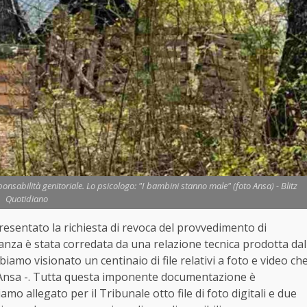
onsabilità genitoriale. Lo psicologo: "I bambini stanno male" (foto Ansa) - Blitz
Quotidiano
presentato la richiesta di revoca del provvedimento di
tanza è stata corredata da una relazione tecnica prodotta dal
amo visionato un centinaio di file relativi a foto e video ch
l’Ansa -. Tutta questa imponente documentazione è
mo allegato per il Tribunale otto file di foto digitali e due