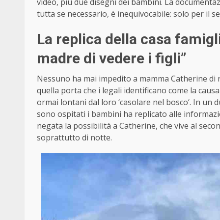
video, più due disegni dei bambini. La documenta
tutta se necessario, è inequivocabile: solo per il ser
La replica della casa famig
madre di vedere i figli”
Nessuno ha mai impedito a mamma Catherine di rag
quella porta che i legali identificano come la causa
ormai lontani dal loro ‘casolare
nel
bosco
‘. In un
sono ospitati i bambini ha replicato alle informazi
negata la possibilità a Catherine, che vive al secon
soprattutto di notte.