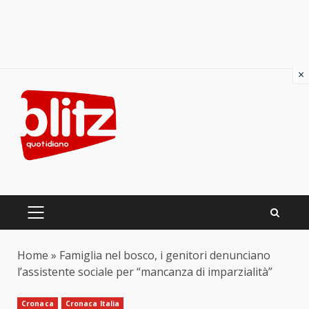
×
Skip
to
content
PRIMARY
MENU
Home
»
Famiglia nel bosco, i genitori denunciano
l’assistente sociale per “mancanza di imparzialità”
Cronaca
Cronaca Italia