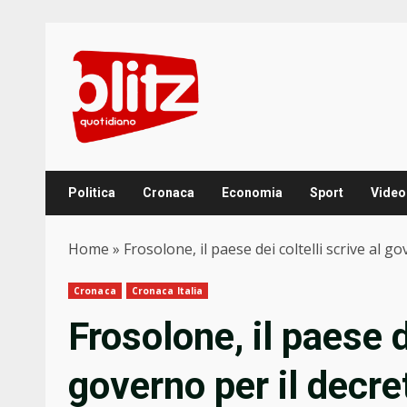
Skip
to
content
Politica
Cronaca
Economia
Sport
Video
Home
»
Frosolone, il paese dei coltelli scrive al 
Cronaca
Cronaca Italia
Frosolone, il paese d
governo per il decre