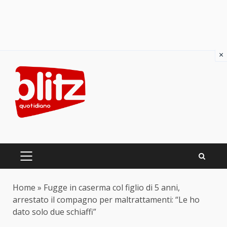
×
Skip
to
content
PRIMARY
MENU
Home
»
Fugge in caserma col figlio di 5 anni,
arrestato il compagno per maltrattamenti: “Le ho
dato solo due schiaffi”