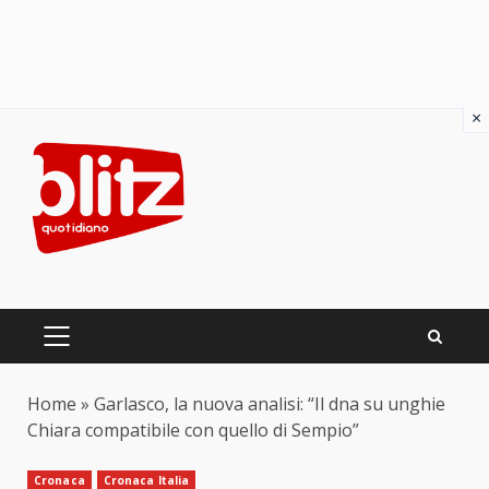
×
Skip
to
content
PRIMARY
MENU
Home
»
Garlasco, la nuova analisi: “Il dna su unghie
Chiara compatibile con quello di Sempio”
Cronaca
Cronaca Italia