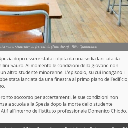
lpisce una studentessa ferendola (Foto Ansa) - Blitz Quotidiano
Spezia dopo essere stata colpita da una sedia lanciata da
pellini-Sauro. Al momento le condizioni della giovane non
un altro studente minorenne. L’episodio, su cui indagano i
bbe stata lanciata da una finestra al primo piano dell’edificio
po.
pronto soccorso per accertamenti, le sue condizioni non
za a scuola alla Spezia dopo la morte dello studente
tif all’interno dell’istituto professionale Domenico Chiodo.