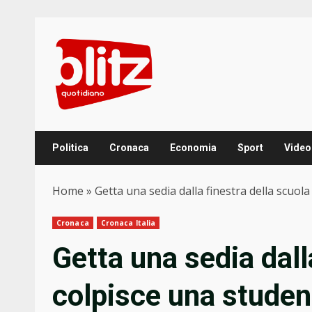
Skip
to
content
Politica
Cronaca
Economia
Sport
Video
Home
»
Getta una sedia dalla finestra della scuol
Cronaca
Cronaca Italia
Getta una sedia dall
colpisce una studen