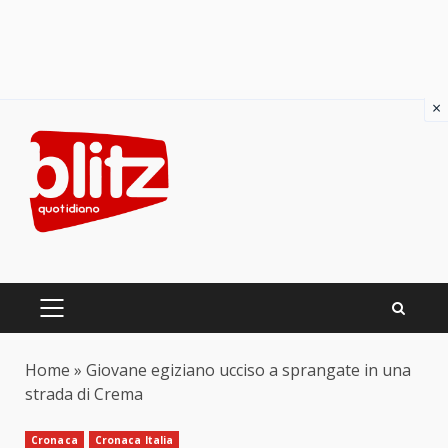
×
Skip
to
content
PRIMARY
MENU
Home
»
Giovane egiziano ucciso a sprangate in una
strada di Crema
Cronaca
Cronaca Italia