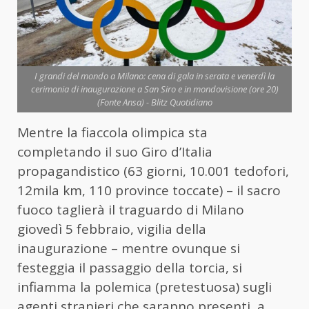
I grandi del mondo a Milano: cena di gala in serata e venerdì la
cerimonia di inaugurazione a San Siro e in mondovisione (ore 20)
(Fonte Ansa) - Blitz Quotidiano
Mentre la fiaccola olimpica sta
completando il suo Giro d’Italia
propagandistico (63 giorni, 10.001 tedofori,
12mila km, 110 province toccate) – il sacro
fuoco taglierà il traguardo di Milano
giovedì 5 febbraio, vigilia della
inaugurazione – mentre ovunque si
festeggia il passaggio della torcia, si
infiamma la polemica (pretestuosa) sugli
agenti stranieri che saranno presenti, a