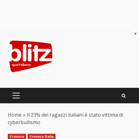
×
Skip
to
content
PRIMARY
MENU
Home
»
Il 23% dei ragazzi italiani è stato vittima di
cyberbullismo
Cronaca
Cronaca Italia