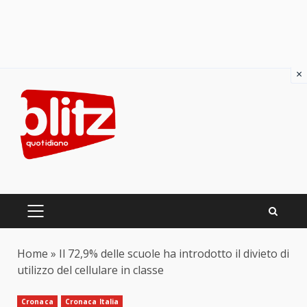
×
Skip
to
content
PRIMARY
MENU
Home
»
Il 72,9% delle scuole ha introdotto il divieto di
utilizzo del cellulare in classe
Cronaca
Cronaca Italia