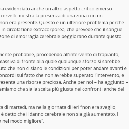
 ha evidenziato anche un altro aspetto critico emerso
al cervello mostra la presenza di una zona con un
non era presente. Questo è un ulteriore problema perchè
o in circolazione extracorporea, che prevede che il sangue
 zone di emorragia cerebrale peggiorano durante questo
amente probabile, procedendo all’intervento di trapianto,
assiva di fronte alla quale qualunque sforzo si sarebbe
nuto che non ci siano le condizioni per poter andare avanti e
oncordi sul fatto che non avrebbe superato l’intervento, e
senta una risorse preziosa. Anche per noi – ha aggiunto –
itemiamo che sia la scelta più giusta nei confronti anche del
a di martedì, ma nella giornata di ieri “non era sveglio,
è detto che il danno cerebrale non sia già aumentato. I
o nel modo migliore”.