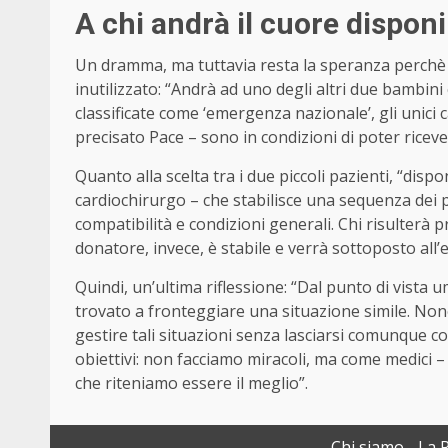
A chi andrà il cuore disponib
Un dramma, ma tuttavia resta la speranza perchè 
inutilizzato: “Andrà ad uno degli altri due bambini 
classificate come ‘emergenza nazionale’, gli unici 
precisato
Pace
– sono in condizioni di poter ricever
Quanto alla scelta tra i due piccoli pazienti, “dis
cardiochirurgo – che stabilisce una sequenza dei paz
compatibilità e condizioni generali. Chi risulterà 
donatore, invece, è stabile e verrà sottoposto all’
Quindi, un’ultima riflessione: “Dal punto di vista 
trovato a fronteggiare una situazione simile. Non
gestire tali situazioni senza lasciarsi comunque c
obiettivi: non facciamo miracoli, ma come medici 
che riteniamo essere il meglio”.
Chi siamo
La 