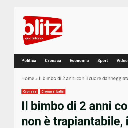
Skip
to
content
Politica
Cronaca
Economia
Sport
Video
Home
»
Il bimbo di 2 anni con il cuore danneggiat
Cronaca
Cronaca Italia
Il bimbo di 2 anni c
non è trapiantabile,