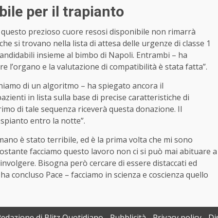
ile per il trapianto
questo prezioso cuore resosi disponibile non rimarrà
che si trovano nella lista di attesa delle urgenze di classe 1
candidabili insieme al bimbo di Napoli. Entrambi – ha
e l’organo e la valutazione di compatibilità è stata fatta”.
poniamo di un algoritmo – ha spiegato ancora il
ienti in lista sulla base di precise caratteristiche di
primo di tale sequenza riceverà questa donazione. Il
espianto entro la notte”.
umano è stato terribile, ed è la prima volta che mi sono
ostante facciamo questo lavoro non ci si può mai abituare a
oinvolgere. Bisogna però cercare di essere distaccati ed
– ha concluso
Pace
– facciamo in scienza e coscienza quello
Redazione di Blitz Quotidiano
Pubblicità
Privacy policy
Di