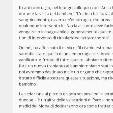
Il cardiochirurgo, nel luongo colloquio con l’Ansa
durante la visita del bambino: “L’ultima tac fatta 
sanguinamento, ovvero un’emorragia, che prima 
qualunque intervento lui faccia al cuore deve farl
venga reso incoagulabile e generalmente queste
tipo di intervento di circolazione extracorporea”.
Quindi, ha affermato il medico, “il rischio estrem
sarebbe stato quello di una emorragia cerebrale m
vanificato. A fronte di tutto questo, abbiamo rite
fare un nuovo trapianto al bambino: siamo stati c
noi avremmo destinato male un organo che rappre
è stato difficile accettare questa situazione, ma r
bambino”.
La sedazione al piccolo è stata sospesa nella serat
dunque – è un’altra delle valutazioni di
Pace
– non 
medici del Monaldi decideranno ora come trattarl