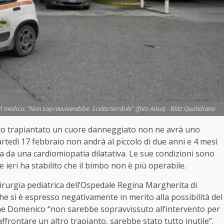
il medico: "Non sopravviverebbe. Scelta terribile" (foto Ansa) - Blitz Quotidiano
tato trapiantato un cuore danneggiato non ne avrà uno
artedì 17 febbraio non andrà al piccolo di due anni e 4 mesi
ta da una cardiomiopatia dilatativa. Le sue condizioni sono
 ieri ha stabilito che il bimbo non è più operabile.
irurgia pediatrica dell’Ospedale Regina Margherita di
he si è espresso negativamente in merito alla possibilità del
che Domenico “non sarebbe sopravvissuto all’intervento per
ffrontare un altro trapianto, sarebbe stato tutto inutile”.