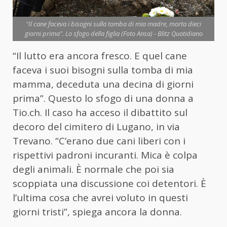
"Il cane faceva i bisogni sulla tomba di mia madre, morta dieci
giorni prima". Lo sfogo della figlia (Foto Ansa) - Blitz Quotidiano
“Il lutto era ancora fresco. E quel cane
faceva i suoi bisogni sulla tomba di mia
mamma, deceduta una decina di giorni
prima”. Questo lo sfogo di una donna a
Tio.ch.
Il caso ha acceso il dibattito sul
decoro del cimitero di Lugano, in via
Trevano. “C’erano due cani liberi con i
rispettivi padroni incuranti. Mica è colpa
degli animali. È normale che poi sia
scoppiata una discussione coi detentori. È
l’ultima cosa che avrei voluto in questi
giorni tristi”, spiega ancora la donna.