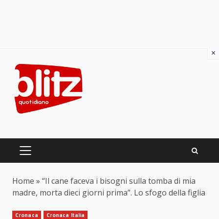
×
Skip
to
content
PRIMARY
MENU
Home
»
“Il cane faceva i bisogni sulla tomba di mia
madre, morta dieci giorni prima”. Lo sfogo della figlia
Cronaca
Cronaca Italia